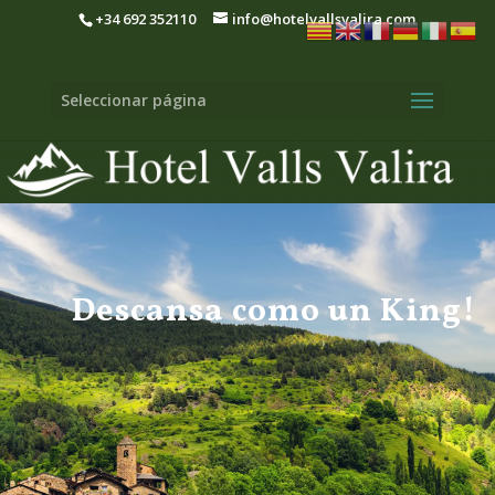
+34 692 352110
info@hotelvallsvalira.com
Seleccionar página
Descansa como un King!