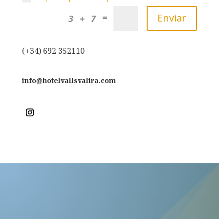
Enviar
=
3 + 7
(+34) 692 352110
info@hotelvallsvalira.com